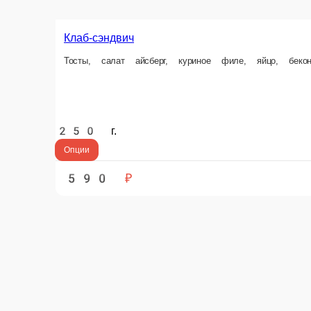
Б
Бутерброд с лососем шеф-посола
Т
Тост, масло сливочное, салат айсберг, лосось шеф-посола, лимон
75 г.
75 
180 ₽
4
В корзину