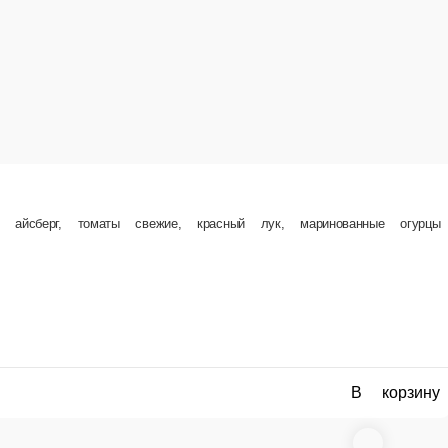
Клаб-сэндвич
Тосты, салат айсберг, куриное филе, яйцо, бек
е, красный лук, маринованные огурцы
250 г.
Опции
590 ₽
В корзину