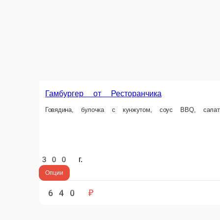
Гамбургер от Ресторанчика
Говядина, булочка с кунжутом, соус BBQ, салат айсберг, томаты свежи
300 г.
Опции
640 ₽