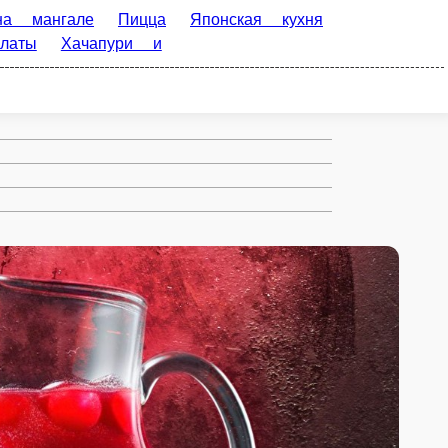
а
Японская кухня
Street
арниры
Соусы
Напитки
Десерты