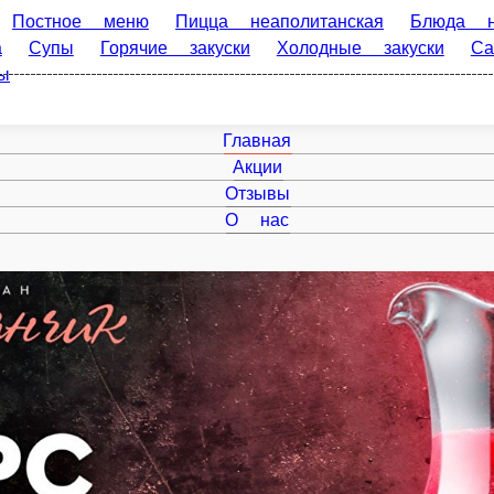
ное меню
Пицца неаполитанская
Блюда на мангале
Пицц
 закуски
Холодные закуски
Салаты
Хачапури и хлеб
Г
Главная
Акции
Отзывы
О нас