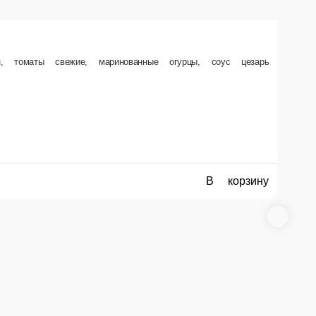
утерброд с красной икрой
ост, масло сливочное, салат айсберг, икра красная, лимон
г.
00 ₽
В корзину