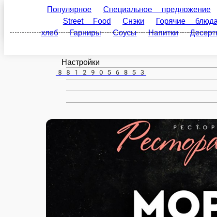
Популярное
Специальное предложение
Пост
Пушкин
Food
Снэки
Горячие блюда
Супы
Горячие
ru
Настройки
88129056853