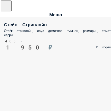
Меню
Стейк Стриплойн
Стейк стриплойн, соус демиглас, тимьян, розмарин, тома
черри
400 г.
1 950 ₽
В корзи