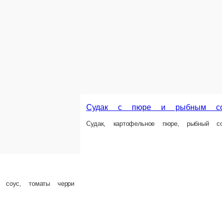
Оджахури из свинины
Свинина, картофель, перец болгарский, помид
я, перец халапеньо, пшеничная лепешка
480 г.
Опции
690 ₽
В корзину