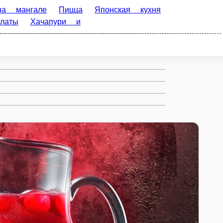
а
Японская кухня
Street
арниры
Соусы
Напитки
Десерты