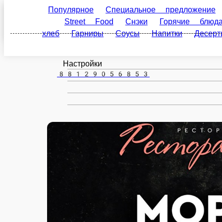
Популярное
Специальное предложение
Пост
Пушкин
Food
Снэки
Горячие блюда
Супы
Горячие
ru
Настройки
88129056853