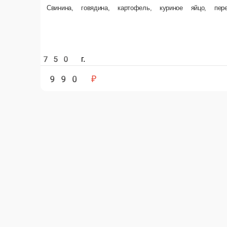
750 г.
250
990 ₽
В корзину
Ребра BBQ
Ребра Сладки
Свиные ребра, глазированные соусом барбекю
Свиные ребра, гла