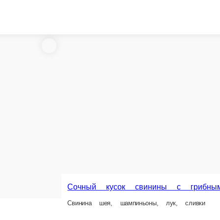
Сочный кусок свинины с грибным соусом
винина шея, шампиньоны, лук, сливки
Строганов из говяди
Вырезка говяжья, грибы, лук