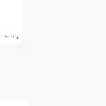
В корзину
учьи котлеты с картофельным пюре