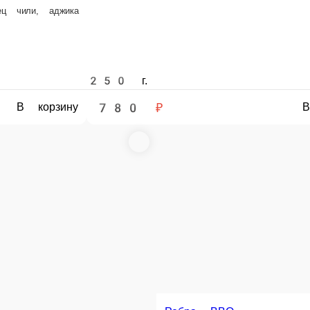
 г.
310 г.
780 ₽
820 ₽
В корзину
Стейк из семги с рыбным соусом
й Чили
Филе семги, рыбный соус
зированные остро-сладким соусом
Щ