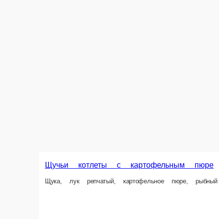
Фахитос с говядиной
Говядина вырезка, перец болгарский, лук репчатый, фасоль стручкова
265 г.
750 ₽