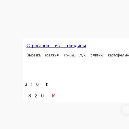
550 г.
Опции
550 г.
820 ₽
820 ₽
В корзину
Стейк Фланк с б
Судак с пюре и рыбным соусом
Говядина, батат, соус 
Судак, картофельное пюре, рыбный соус