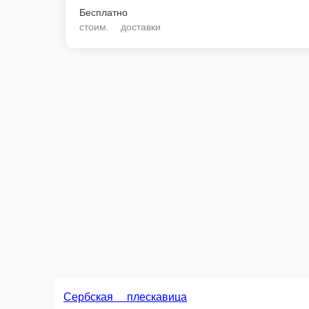
Бесплатно
стоим. доставки
Сербская плескавица
С
Свинина, говядина, картофель, куриное яйцо, перец чили, аджика