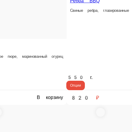
Щ
170 г.
330
1 590 ₽
6
В корзину
В корзину
ататом фри
перечный
Креветки на гриле
Жареный
Тигровые креветки, руккола, томаты черри, соус песто