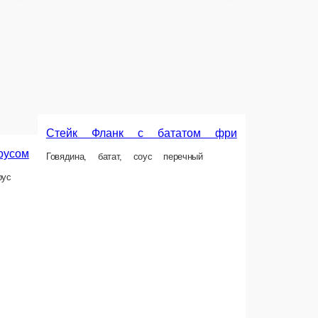
оры, лук репчатый, кинза
200 г.
640 ₽
В корзину
В корзину