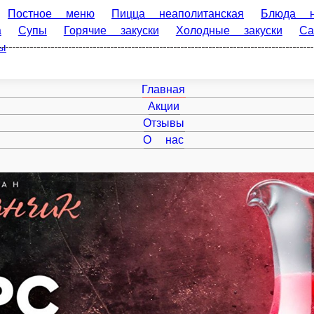
ное меню
Пицца неаполитанская
Блюда на мангале
Пицц
 закуски
Холодные закуски
Салаты
Хачапури и хлеб
Г
Главная
Акции
Отзывы
О нас