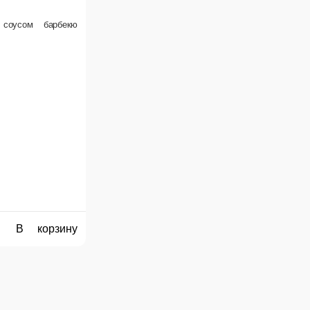
ука, лук репчатый, картофельное пюре, рыбный соус, томаты черри
 г.
90 ₽
В корзину
 картофель с грибами